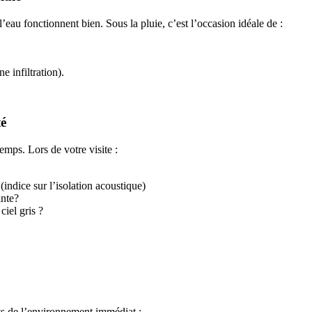
 l’eau fonctionnent bien. Sous la pluie, c’est l’occasion idéale de :
e infiltration).
té
mps. Lors de votre visite :
(indice sur l’isolation acoustique)
ante?
ciel gris ?
ts de
l’environnement immédiat :