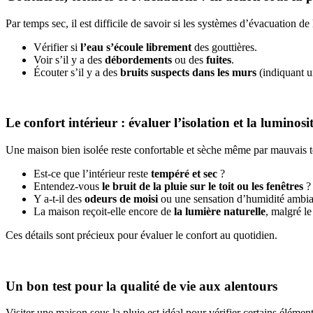
Par temps sec, il est difficile de savoir si les systèmes d’évacuation de
Vérifier si
l’eau s’écoule librement
des gouttières.
Voir s’il y a des
débordements
ou des
fuites
.
Écouter s’il y a des
bruits suspects dans les murs
(indiquant un
Le confort intérieur : évaluer l’isolation et la luminosi
Une maison bien isolée reste confortable et sèche même par mauvais te
Est-ce que l’intérieur reste
tempéré et sec
?
Entendez-vous
le bruit de la pluie sur le toit ou les fenêtres
? 
Y a-t-il des
odeurs de moisi
ou une sensation d’humidité ambi
La maison reçoit-elle encore de
la lumière naturelle
, malgré le 
Ces détails sont précieux pour évaluer le confort au quotidien.
Un bon test pour la qualité de vie aux alentours
Visiter une maison sous la pluie est idéal pour vérifier certains élémen