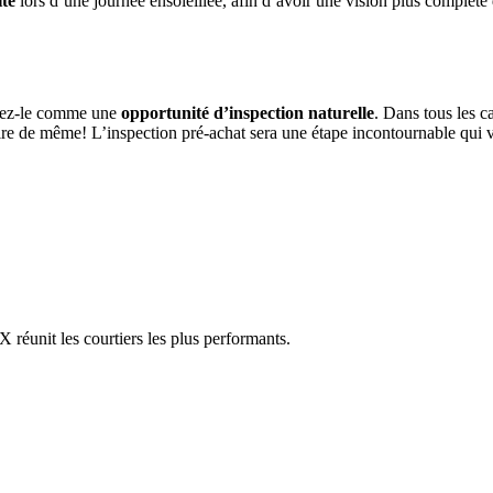
te
lors d’une journée ensoleillée, afin d’avoir une vision plus complète 
érez-le comme une
opportunité d’inspection naturelle
. Dans tous les ca
aire de même! L’inspection pré-achat sera une étape incontournable qui v
réunit les courtiers les plus performants.