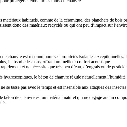
 pour protéger et embellir les murs en chanvre.
ser des matériaux habituels, comme de la céramique, des planchers de bois 
sissent donc des matériaux recyclés ou qui ont peu d’impact sur l’envi
 de chanvre est reconnu pour ses propriétés isolantes exceptionnelles. Il
lus, il absorbe les sons, offrant un meilleur confort acoustique.
rapidement et ne nécessite que très peu d’eau, d’engrais ou de pesticide
és hygroscopiques, le béton de chanvre régule naturellement l’humidité d
e se tasse pas avec le temps et est insensible aux attaques des insectes e
nt, le béton de chanvre est un matériau naturel qui ne dégage aucun com
ité.