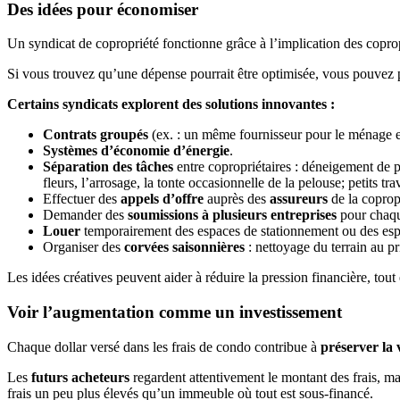
Des idées pour économiser
Un syndicat de copropriété fonctionne grâce à l’implication des coprop
Si vous trouvez qu’une dépense pourrait être optimisée, vous pouvez p
Certains syndicats explorent des solutions innovantes :
Contrats groupés
(ex. : un même fournisseur pour le ménage et 
Systèmes d’économie d’énergie
.
Séparation des tâches
entre copropriétaires : déneigement de pet
fleurs, l’arrosage, la tonte occasionnelle de la pelouse; petits 
Effectuer des
appels d’offre
auprès des
assureurs
de la coprop
Demander des
soumissions à plusieurs entreprises
pour chaque
Louer
temporairement des espaces de stationnement ou des espac
Organiser des
corvées saisonnières
: nettoyage du terrain au pr
Les idées créatives peuvent aider à réduire la pression financière, tou
Voir l’augmentation comme un investissement
Chaque dollar versé dans les frais de condo contribue à
préserver la 
Les
futurs acheteurs
regardent attentivement le montant des frais, mai
frais un peu plus élevés qu’un immeuble où tout est sous-financé.